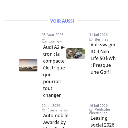
VOIR AUSSI
05 Août 2026
31 Juil 2026
Berlines
Nouveautés
Volkswagen
Audi A2 e-
ID.3 Neo
tron : la
Life 50 kWh
compacte
: Presque
électrique
une Golf !
qui
pourrait
tout
changer
22 Juil 2026
16 Juil 2026
Véhicules
Événements
électriques
Automobile
Leasing
Awards by
social 2026