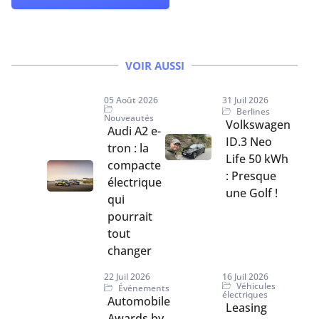
VOIR AUSSI
05 Août 2026
31 Juil 2026
Berlines
Nouveautés
Volkswagen
Audi A2 e-
ID.3 Neo
tron : la
Life 50 kWh
compacte
: Presque
électrique
une Golf !
qui
pourrait
tout
changer
22 Juil 2026
16 Juil 2026
Véhicules
Événements
électriques
Automobile
Leasing
Awards by