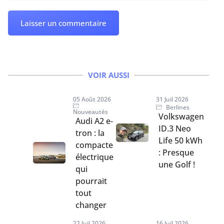
VOIR AUSSI
05 Août 2026
31 Juil 2026
Berlines
Nouveautés
Volkswagen
Audi A2 e-
ID.3 Neo
tron : la
Life 50 kWh
compacte
: Presque
électrique
une Golf !
qui
pourrait
tout
changer
22 Juil 2026
16 Juil 2026